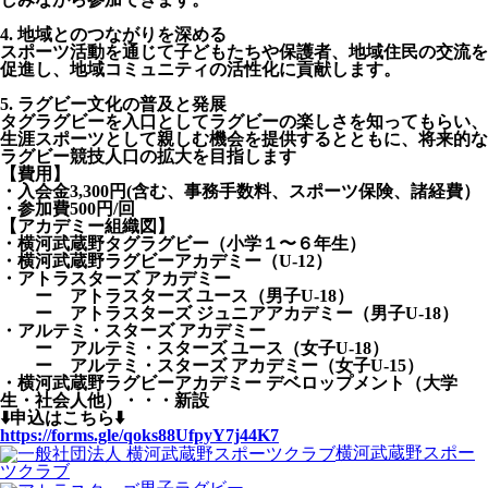
4. 地域とのつながりを深める
スポーツ活動を通じて子どもたちや保護者、地域住民の交流を
促進し、地域コミュニティの活性化に貢献します。
5. ラグビー文化の普及と発展
タグラグビーを入口としてラグビーの楽しさを知ってもらい、
生涯スポーツとして親しむ機会を提供するとともに、将来的な
ラグビー競技人口の拡大を目指します
【費用】
・入会金3,300円(含む、事務手数料、スポーツ保険、諸経費）
・参加費500円/回
【アカデミー組織図】
・横河武蔵野タグラグビー（小学１〜６年生）
・横河武蔵野ラグビーアカデミー（U-12）
・アトラスターズ アカデミー
ー アトラスターズ ユース（男子U-18）
ー アトラスターズ ジュニアアカデミー（男子U-18）
・アルテミ・スターズ アカデミー
ー アルテミ・スターズ ユース（女子U-18）
ー アルテミ・スターズ アカデミー（女子U-15）
・横河武蔵野ラグビーアカデミー デベロップメント（大学
生・社会人他）・・・新設
⬇️申込はこちら⬇️
https://forms.gle/qoks88UfpyY7j44K7
横河武蔵野スポー
ツクラブ