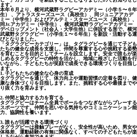
ます。
本年６月より、横河武蔵野ラグビーアカデミー（小学５〜６年
生） 、アトラスターズユース（高校生）、同ジュニアアカデ
ミー（中学生）およびアルテミ・スターズユース（高校生）、
同Jr.アカデミー（中学生）、横河武蔵野ラグビーアカデミー
デベロップメント（社会人・大学生他）に併設する形で、横河
武蔵野タグラグビー（小学生１〜６年生）を新設・活動する運
びとなりました。
「タグラグビーカテゴリー」は、タグラグビーを通じて子ども
たちの健全な成長を支援し、仲間を尊重する心や挑戦する姿勢
を育むことを目的としてチームを設立します。安全で誰もが楽
しめるタグラグビーの特性を活かし、地域に根ざした活動を行
いながら、子どもたちが笑顔で成長できる環境づくりを目指し
ます。
1. 子どもたちの健全な心身の育成
タグラグビーを通じて、体力向上や運動習慣の定着を図り、健
康な身体づくりを目指します。また、挑戦する心や最後までや
り抜く力を育みます。
2. 仲間と協力する力を育てる
タグラグビーはチーム全員でボールをつなぎながらプレーする
スポーツです。仲間を思いやる気持ちやコミュニケーション能
力、協調性を養います。
3. 誰もが活躍できる環境づくり
タグラグビーは接触プレーがなく、安全性が高いため、男女や
体格差、運動経験の有無に関係なく、すべての子どもたちが楽
しみながら参加できます。