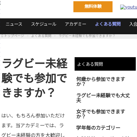
無料体験
ニュース
スケジュール
アカデミー
よくある質問
入
トップページ
よくある質問
ラグビー未経験でも参加できますか？
ラグビー未経
よくある質問
験でも参加で
何歳から参加できます
か？
きますか？
ラグビー未経験でも大丈
夫
女子でも参加できます
はい、もちろん参加いただけ
か？
ます。当アカデミーでは、ラ
学年毎のカテゴリー
グビー未経験の方を大歓迎し